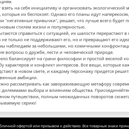
ациям.
т взять на себя инициативу и организовать экологический 
которые их беспокоят. Однако его планы идут наперекосяк,
и "негативные привычки", решает, что лучше всего будет п
ь новым стилем жизни и популярностью.
пытаются справиться с ситуацией, их шалости перерастают в
та не только не поддерживают его, но и превращают его иде
я мы наблюдаем за небольшими, но комичными конфронтац
ие вопросы о дружбе, лести и человеческой природе.
ело балансирует на грани философии и простой веселой ко
бу характеров и конфликт интересов. Все вещи, которые ка
стают в новом свете, и каждому персонажу придется решить
твенные амбиции.
ожно рассматривать как завораживающую метафору соврем
с дилеммами выбора и влиянием общества. Присоединяйтесь
мном путешествии, полным неожиданных поворотов сюжета 
абываемую серию!
убличной офертой или призывом к действию. Все товарные знаки прин