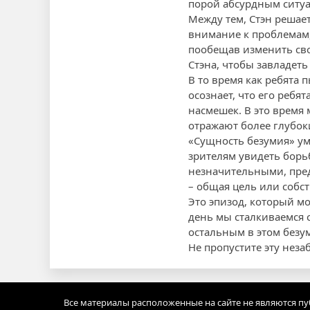
порой абсурдным ситу
Между тем, Стэн решае
внимание к проблемам, 
пообещав изменить сво
Стэна, чтобы завладет
В то время как ребята 
осознает, что его ребя
насмешек. В это врем
отражают более глубок
«Сущность безумия» ум
зрителям увидеть борь
незначительными, пред
– общая цель или собс
Это эпизод, который м
день мы сталкиваемся 
остальным в этом безу
Не пропустите эту нез
Все материалы расположенные на сайте не являются п