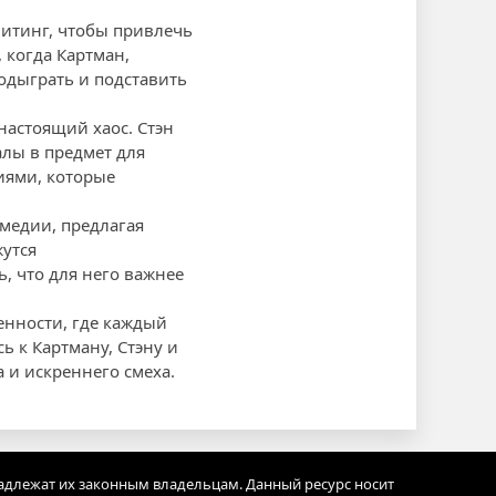
митинг, чтобы привлечь
 когда Картман,
одыграть и подставить
 настоящий хаос. Стэн
алы в предмет для
иями, которые
медии, предлагая
жутся
, что для него важнее
енности, где каждый
 к Картману, Стэну и
и искреннего смеха.
адлежат их законным владельцам. Данный ресурс носит