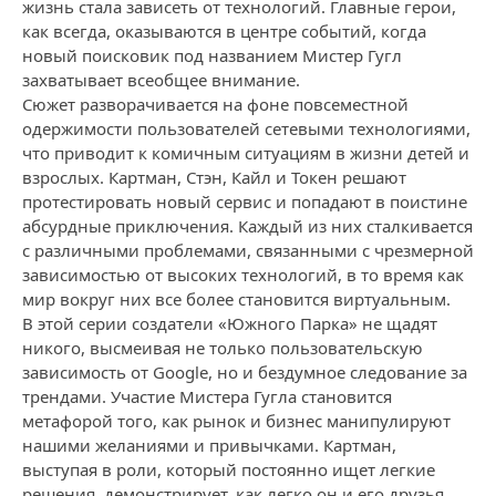
жизнь стала зависеть от технологий. Главные герои,
как всегда, оказываются в центре событий, когда
новый поисковик под названием Мистер Гугл
захватывает всеобщее внимание.
Сюжет разворачивается на фоне повсеместной
одержимости пользователей сетевыми технологиями,
что приводит к комичным ситуациям в жизни детей и
взрослых. Картман, Стэн, Кайл и Токен решают
протестировать новый сервис и попадают в поистине
абсурдные приключения. Каждый из них сталкивается
с различными проблемами, связанными с чрезмерной
зависимостью от высоких технологий, в то время как
мир вокруг них все более становится виртуальным.
В этой серии создатели «Южного Парка» не щадят
никого, высмеивая не только пользовательскую
зависимость от Google, но и бездумное следование за
трендами. Участие Мистера Гугла становится
метафорой того, как рынок и бизнес манипулируют
нашими желаниями и привычками. Картман,
выступая в роли, который постоянно ищет легкие
решения, демонстрирует, как легко он и его друзья