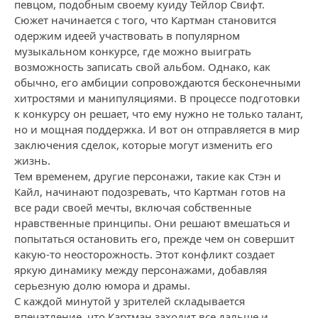
певцом, подобным своему куиду Тейлор Свифт.
Сюжет начинается с того, что Картман становится
одержим идеей участвовать в популярном
музыкальном конкурсе, где можно выиграть
возможность записать свой альбом. Однако, как
обычно, его амбиции сопровождаются бесконечными
хитростями и манипуляциями. В процессе подготовки
к конкурсу он решает, что ему нужно не только талант,
но и мощная поддержка. И вот он отправляется в мир
заключения сделок, которые могут изменить его
жизнь.
Тем временем, другие персонажи, такие как Стэн и
Кайл, начинают подозревать, что Картман готов на
все ради своей мечты, включая собственные
нравственные принципы. Они решают вмешаться и
попытаться остановить его, прежде чем он совершит
какую-то неосторожность. Этот конфликт создает
яркую динамику между персонажами, добавляя
серьезную долю юмора и драмы.
С каждой минутой у зрителей складывается
впечатление, что Картман заходит все дальше и