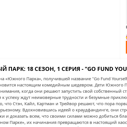
 ПАРК: 18 СЕЗОН, 1 СЕРИЯ - "GO FUND YOU
на «Южного Парка», получившей название "Go Fund Yourself
становится настоящим комедийным шедевром. Дети Южного 
нимания, когда они решают запустить свой собственный ста
и к успеху ждут неимоверные трудности и безумные приклю
о, что Стэн, Кайл, Картман и Трейвор решают, что пора порв
серьезному. Вдохновившись идеей о краудфандинге, они стр
ки и доказать всем, что своими силами можно добиться бла
жном Парке», их начинания превращаются в настоящий хаос,