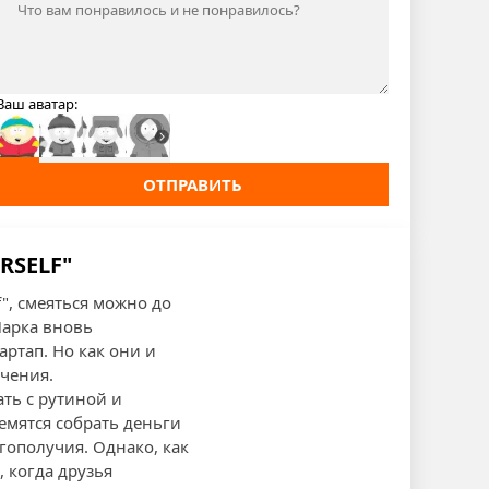
Ваш аватар:
ОТПРАВИТЬ
RSELF"
", смеяться можно до
Парка вновь
ртап. Но как они и
чения.
ать с рутиной и
емятся собрать деньги
гополучия. Однако, как
 когда друзья