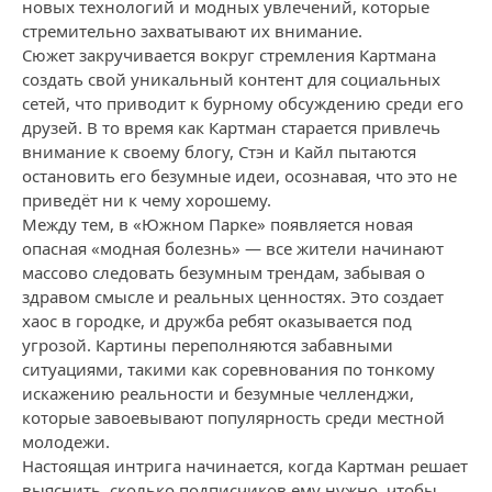
новых технологий и модных увлечений, которые
стремительно захватывают их внимание.
Сюжет закручивается вокруг стремления Картмана
создать свой уникальный контент для социальных
сетей, что приводит к бурному обсуждению среди его
друзей. В то время как Картман старается привлечь
внимание к своему блогу, Стэн и Кайл пытаются
остановить его безумные идеи, осознавая, что это не
приведёт ни к чему хорошему.
Между тем, в «Южном Парке» появляется новая
опасная «модная болезнь» — все жители начинают
массово следовать безумным трендам, забывая о
здравом смысле и реальных ценностях. Это создает
хаос в городке, и дружба ребят оказывается под
угрозой. Картины переполняются забавными
ситуациями, такими как соревнования по тонкому
искажению реальности и безумные челленджи,
которые завоевывают популярность среди местной
молодежи.
Настоящая интрига начинается, когда Картман решает
выяснить, сколько подписчиков ему нужно, чтобы