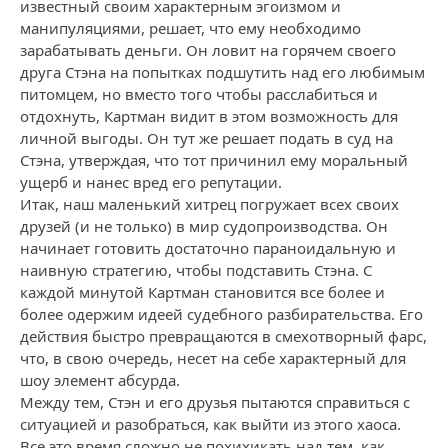
известный своим характерным эгоизмом и
манипуляциями, решает, что ему необходимо
зарабатывать деньги. Он ловит на горячем своего
друга Стэна на попытках подшутить над его любимым
питомцем, но вместо того чтобы расслабиться и
отдохнуть, Картман видит в этом возможность для
личной выгоды. Он тут же решает подать в суд на
Стэна, утверждая, что тот причинил ему моральный
ущерб и нанес вред его репутации.
Итак, наш маленький хитрец погружает всех своих
друзей (и не только) в мир судопроизводства. Он
начинает готовить достаточно параноидальную и
наивную стратегию, чтобы подставить Стэна. С
каждой минутой Картман становится все более и
более одержим идеей судебного разбирательства. Его
действия быстро превращаются в смехотворный фарс,
что, в свою очередь, несет на себе характерный для
шоу элемент абсурда.
Между тем, Стэн и его друзья пытаются справиться с
ситуацией и разобраться, как выйти из этого хаоса.
Все это время сложно не похихикать над тем, как